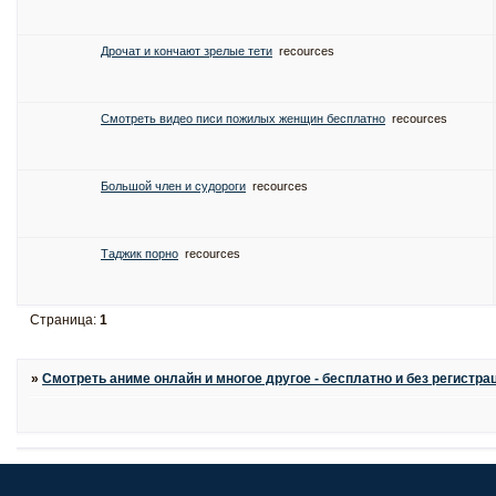
Дрочат и кончают зрелые тети
recources
Смотреть видео писи пожилых женщин бесплатно
recources
Большой член и судороги
recources
Таджик порно
recources
Страница:
1
»
Смотреть аниме онлайн и многое другое - бесплатно и без регистра