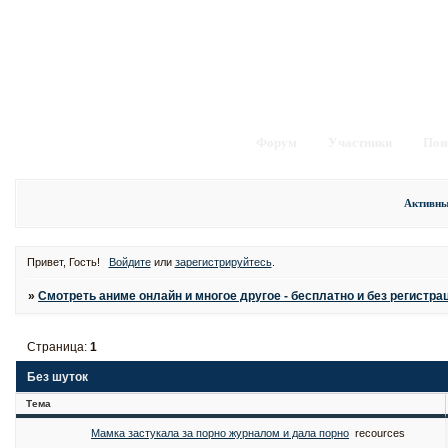
Форум
Участники
Пои
Активны
Привет, Гость!
Войдите
или
зарегистрируйтесь
.
»
Смотреть аниме онлайн и многое другое - бесплатно и без регистра
Страница:
1
Без шуток
Тема
Мамка застукала за порно журналом и дала порно
recources