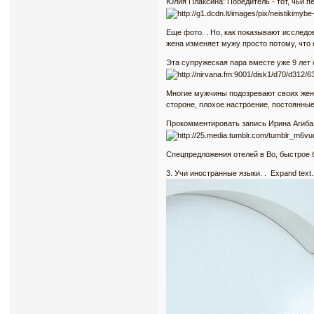
Юлия Плаксина: Победитель - тот, чьи п
Еще фото. . Но, как показывают исслед
жена изменяет мужу просто потому, что 
Эта супружеская пара вместе уже 9 лет 
Многие мужчины подозревают своих жен в
стороне, плохое настроение, постоянные
Прокомментировать запись Ирина Агибал
Спецпредложения oтелeй в Во, быстрое 
3. Учи иностранные языки. . Expand tex