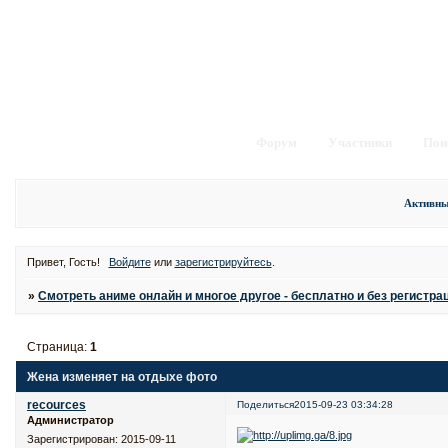
Форум
Участники
Пои
Активны
Привет, Гость!
Войдите
или
зарегистрируйтесь
.
»
Смотреть аниме онлайн и многое другое - бесплатно и без регистра
Страница:
1
Жена изменяет на отдыхе фото
recources
Поделиться
2015-09-23 03:34:28
Администратор
Зарегистрирован
: 2015-09-11